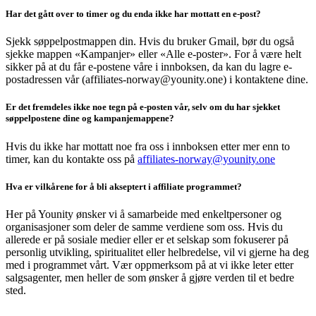
Har det gått over to timer og du enda ikke har mottatt en e-post?
Sjekk søppelpostmappen din. Hvis du bruker Gmail, bør du også
sjekke mappen «Kampanjer» eller «Alle e-poster». For å være helt
sikker på at du får e-postene våre i innboksen, da kan du lagre e-
postadressen vår (affiliates-norway@younity.one) i kontaktene dine.
Er det fremdeles ikke noe tegn på e-posten vår, selv om du har sjekket
søppelpostene dine og kampanjemappene?
Hvis du ikke har mottatt noe fra oss i innboksen etter mer enn to
timer, kan du kontakte oss på
affiliates-norway@younity.one
Hva er vilkårene for å bli akseptert i affiliate programmet?
Her på Younity ønsker vi å samarbeide med enkeltpersoner og
organisasjoner som deler de samme verdiene som oss. Hvis du
allerede er på sosiale medier eller er et selskap som fokuserer på
personlig utvikling, spiritualitet eller helbredelse, vil vi gjerne ha deg
med i programmet vårt. Vær oppmerksom på at vi ikke leter etter
salgsagenter, men heller de som ønsker å gjøre verden til et bedre
sted.